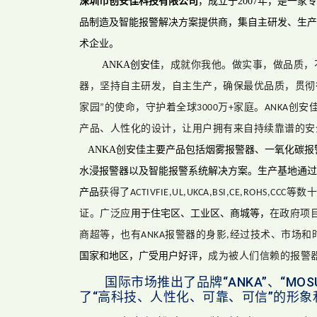
深圳市
创安佳科技
有限公司
，成立于
200
7
年，是一家专
品制造及
智能报警
解决方案提供商，集自主研发、生产
术企业。
ANKA
创安佳
，成就你我他。
做实事，做品质，
器
，坚持
自主研发，自主生产，确保最优品质，贯彻
家园
的使命
，
守护着全球
万
家庭。
创安
”
3000
+
ANKA
产品、人性化的设计，让用户拥有来自持续
靠谱
的安
ANKA
创安佳
主要产品包括烟雾
报警
器、一氧化碳
报
水浸报警器
以及智能
报警
系统
解决方案
。
生产基地通过
产品
获得了
等数十
ACTIVFIE,UL,UKCA,BSI,CE,ROHS,CCC
证。广泛应
用于住宅区、
工业区
、
商城等，
在政府项
商超等，也有
报警器的身影
经过技术、市场和
ANKA
,
国家和地区，广受用户好评
，
成为被人们信赖的报警
国际市场推出了品牌“ANKA”、“MOS
了“高科技、人性化、可靠、可信”的形象