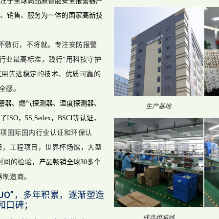
注于
全球高品质智能安全报警器
产
、销售、服务为一体的国家高新技
不敷衍，不将就。
专注安防报警
行业最高标准，践行
用科技守护
“
佳用先进稳定的技术、优质可靠的
全感。
警
器、
燃气
探测器
、
温度
探测器
、
生产基地
了
ISO
，5S,
Sedex
，
BSCI
等认证，
项国际国内行业认证和环保认
目，工程项目，世界杯场馆，大型
时间的检验，
产品畅销全球
30
多个
器制造商。
UO”，多年积累，逐渐塑造
和口碑；
成品组装线