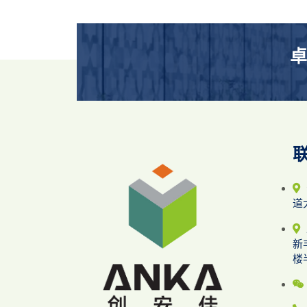
卓
道
新
楼