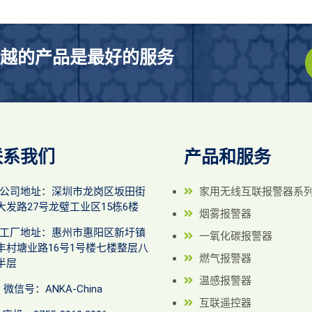
越的产品是最好的服务
联系我们
产品和服务
公司地址：深圳市龙岗区坂田街
家用无线互联报警器系
大发路27号龙璧工业区15栋6楼
烟雾报警器
工厂地址：惠州市惠阳区新圩镇
一氧化碳报警器
丰村塘业路16号1号楼七楼整层八
燃气报警器
半层
温感报警器
微信号：ANKA-China
互联遥控器