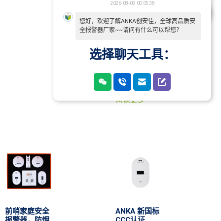
2026-08-09 00:05:38
您好，欢迎了解ANKA创安佳，全球高品质安
全报警器厂家~~请问有什么可以帮您？
选择聊天工具：
ANKA物联网
烟雾报警器 独
立式 互联式
NB CAT1烟感
阅读更多
前哨家庭安全
ANKA 新国标
报警器，防烟
CCC认证